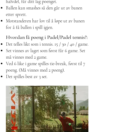
halvdel, får ditt lag poenget.
Ballen kan smashes så den går ut av banen
etter sprett.
Motstanderen har lov til å løpe ut av banen
for å få ballen i spill igjen.
Hvordan få poeng i Padel/Padel tennis?:
Det telles likt som i tennis. 15 / 30 / 40 / game.
Set vinnes av laget som først får 6 game. Set
må vinnes med 2 game.
Ved 6 like i game spilles tie-break, først til 7
poeng. (Må vinnes med 2 poeng).
Det spilles best av 3 set.